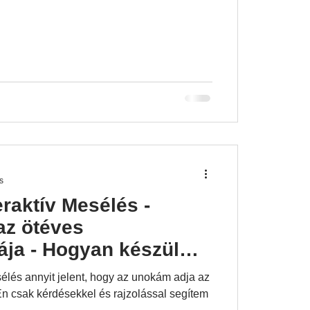
erféle módon öltözködnek velük. Délutánra
k. Átjött egy szomszéd kisfiú és kislány,
etett játszani, ugrándozni, öltözködni.
ont a nagyuno
s
eraktív Mesélés -
az ötéves
ája - Hogyan készül
 hogyan válik játékká
esélés annyit jelent, hogy az unokám adja az
. Én csak kérdésekkel és rajzolással segítem