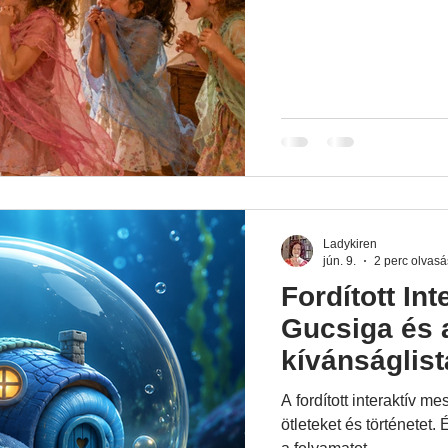
egyik legjobb játék. Ez
felpörögtek az eseménye
így aztán még többet leh
Aztán kaptam egy telef
Ladykiren
jún. 9.
2 perc olvasá
Fordított Int
Gucsiga és 
kívánságlist
egy mese és
A fordított interaktív m
ötleteket és történetet