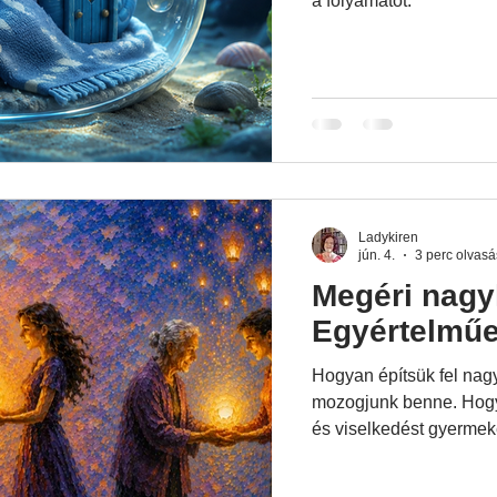
a folyamatot.
Ladykiren
jún. 4.
3 perc olvasá
Megéri nagy
Egyértelműe
Hogyan építsük fel nag
mozogjunk benne. Hogy
és viselkedést gyerme
saját példával és sok-s