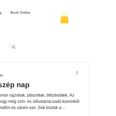
g
Book Online
sás
szép nap
áman rajzoltak, játszottak, öltözködtek. Az
ogy még szín- és stílustanácsadó koromból
endőm és sálam van. Sok köztük a
Ezekkel bármikor játszhatnak. Imádják. Az