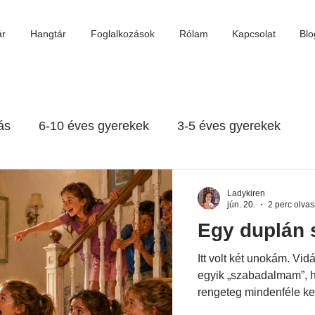
ár
Hangtár
Foglalkozások
Rólam
Kapcsolat
Blo
ás
6-10 éves gyerekek
3-5 éves gyerekek
év felett
Gondolatok
3 év alatt
Ladykiren
jún. 20.
2 perc olva
Egy duplán 
Itt volt két unokám. Vid
egyik „szabadalmam”, h
rengeteg mindenféle k
pillekönnyű, áttetsző. 