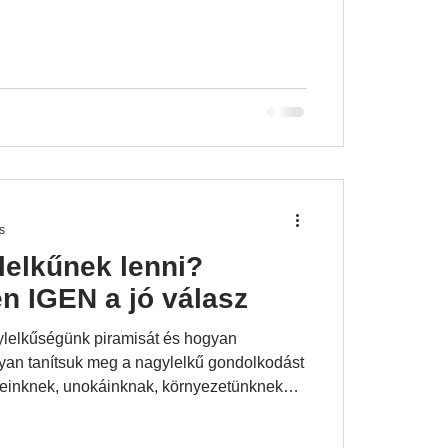
s
lelkűnek lenni?
n IGEN a jó válasz
ylelkűségünk piramisát és hogyan
an tanítsuk meg a nagylelkű gondolkodást
keinknek, unokáinknak, környezetünknek
ok beszélgetéssel.