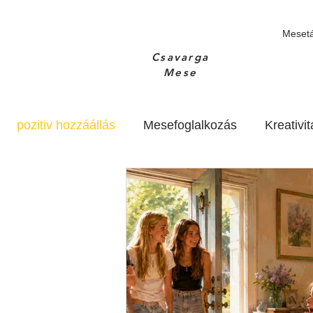
Meset
Csavarga
Mese
pozitiv hozzáállás
Mesefoglalkozás
Kreativit
tésnapi buli
A mesékről
Filmek, könyvek
10 