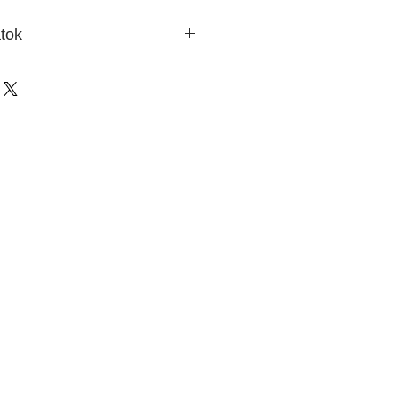
tok
ete-fehér