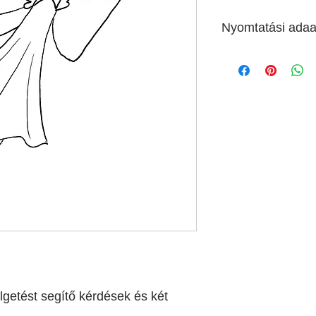
Nyomtatási adaa
6 oldal A4 méret, fek
getést segítő kérdések és két 