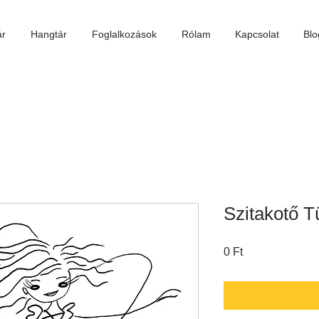
ár
Hangtár
Foglalkozások
Rólam
Kapcsolat
Blo
Szitakotő T
Ár
0 Ft