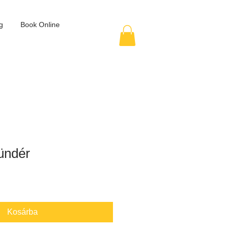
g
Book Online
ündér
Kosárba