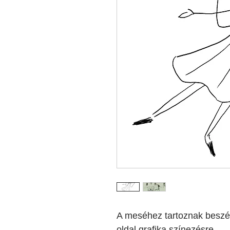
A meséhez tartoznak beszél
oldal grafika színezésre.