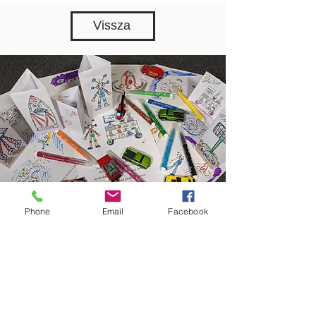
Vissza
Phone
Email
Facebook
Letölthető
Meseszett
A
Csavarga Meseszett
sok funkciós. A
t
örténet mellé sok lehetőséget kínál a