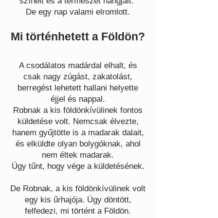
színeit és a természet hangjait.
De egy nap valami elromlott.
Mi történhetett a Földön?
A csodálatos madárdal elhalt, és
csak nagy zúgást, zakatolást,
berregést lehetett hallani helyette
éjjel és nappal.
Robnak a kis földönkívülinek fontos
küldetése volt. Nemcsak élvezte,
hanem gyűjtötte is a madarak dalait,
és elküldte olyan bolygóknak, ahol
nem éltek madarak.
Úgy tűnt, hogy vége a küldetésének.
De Robnak, a kis földönkívülinek volt
egy kis űrhajója. Úgy döntött,
felfedezi, mi történt a Földön.