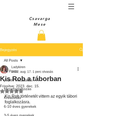
Csavarga
Mese
Bejegyzés
All Posts
Ladykiren
All Posts
2022. aug. 17.
1 perc olvasás
Kis Rob a táborban
pozitiv hozzáállás
Frissítve:
2023. dec. 15.
Mesefoglalkozás
NaN csillagot kapott az 5-ből.
Kis Rob történetét vittem az egyik tábori 
Kreativitás
foglalkozásra.
6-10 éves gyerekek
3-5 éves gyerekek