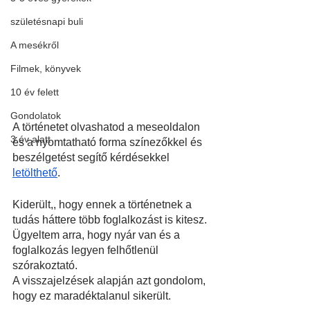
születésnapi buli
A mesékről
Filmek, könyvek
10 év felett
Gondolatok
A történetet olvashatod a meseoldalon 
3 év alatt
és a nyomtatható forma színezőkkel és 
beszélgetést segítő kérdésekkel 
letölthető
.
Kiderült,, hogy ennek a történetnek a 
tudás háttere több foglalkozást is kitesz.
Ügyeltem arra, hogy nyár van és a 
foglalkozás legyen felhőtlenül 
szórakoztató.
A visszajelzések alapján azt gondolom, 
hogy ez maradéktalanul sikerült.