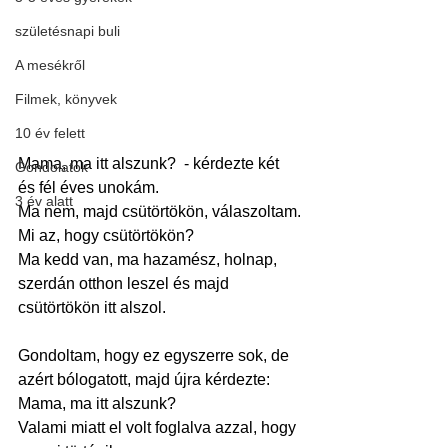
születésnapi buli
A mesékről
Filmek, könyvek
10 év felett
Mama, ma itt alszunk?  - kérdezte két 
Gondolatok
és fél éves unokám.
3 év alatt
Ma nem, majd csütörtökön, válaszoltam.
Mi az, hogy csütörtökön?
Ma kedd van, ma hazamész, holnap, 
szerdán otthon leszel és majd 
csütörtökön itt alszol.
Gondoltam, hogy ez egyszerre sok, de 
azért bólogatott, majd újra kérdezte: 
Mama, ma itt alszunk?
Valami miatt el volt foglalva azzal, hogy 