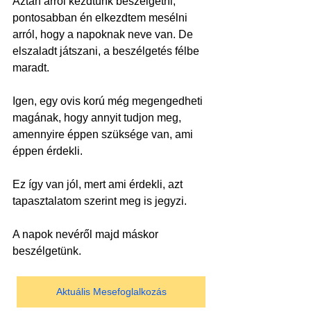
Aztán arról kezdtünk beszélgetni, 
pontosabban én elkezdtem mesélni 
arról, hogy a napoknak neve van. De 
elszaladt játszani, a beszélgetés félbe 
maradt.
Igen, egy ovis korú még megengedheti 
magának, hogy annyit tudjon meg, 
amennyire éppen szüksége van, ami 
éppen érdekli.
Ez így van jól, mert ami érdekli, azt 
tapasztalatom szerint meg is jegyzi.
A napok nevéről majd máskor 
beszélgetünk.
Aktuális Mesefoglalkozás