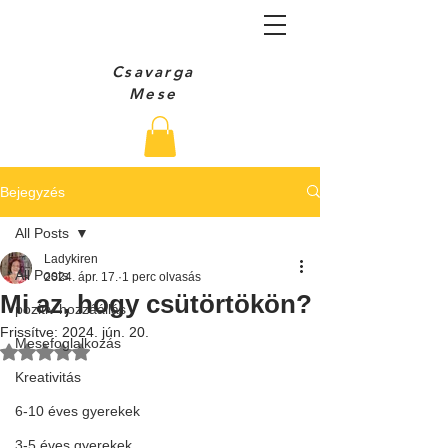
Csavarga
Mese
Bejegyzés
All Posts
Ladykiren
All Posts
2024. ápr. 17.
1 perc olvasás
Mi az, hogy csütörtökön?
pozitiv hozzáállás
Frissítve:
2024. jún. 20.
Mesefoglalkozás
NaN csillagot kapott az 5-ből.
Kreativitás
6-10 éves gyerekek
3-5 éves gyerekek