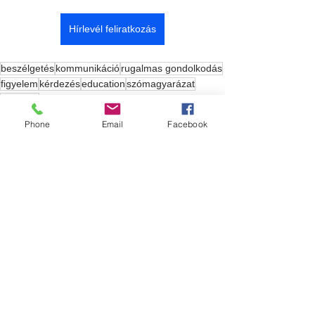
Hírlevél feliratkozás
beszélgetés
kommunikáció
rugalmas gondolkodás
figyelem
kérdezés
education
szómagyarázat
szókincs
3-5 éves gyerekek
Phone
Email
Facebook
Gondolatok
Az összes megtekintése
Friss bejegyzések