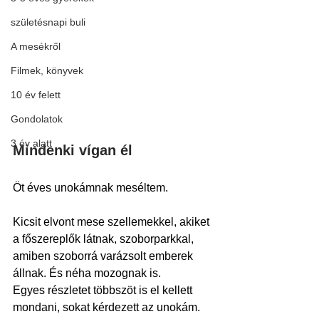
születésnapi buli
A mesékről
Filmek, könyvek
10 év felett
Gondolatok
3 év alatt
Mindenki vígan él
Öt éves unokámnak meséltem.
Kicsit elvont mese szellemekkel, akiket 
a főszereplők látnak, szoborparkkal, 
amiben szoborrá varázsolt emberek 
állnak. És néha mozognak is.
Egyes részletet többszöt is el kellett 
mondani, sokat kérdezett az unokám.