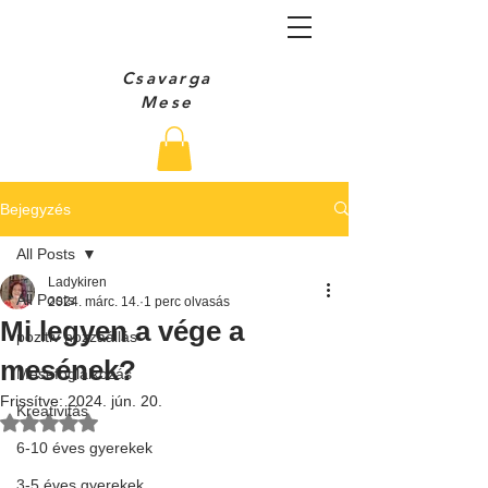
Csavarga
Mese
Bejegyzés
All Posts
Ladykiren
All Posts
2024. márc. 14.
1 perc olvasás
Mi legyen a vége a
pozitiv hozzáállás
mesének?
Mesefoglalkozás
Frissítve:
2024. jún. 20.
Kreativitás
NaN csillagot kapott az 5-ből.
6-10 éves gyerekek
3-5 éves gyerekek