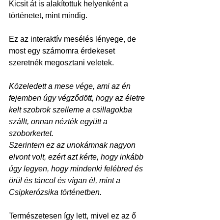
Kicsit át is alakítottuk helyenként a 
történetet, mint mindig.
Ez az interaktív mesélés lényege, de 
most egy számomra érdekeset 
szeretnék megosztani veletek.
Közeledett a mese vége, ami az én 
fejemben úgy végződött, hogy az életre 
kelt szobrok szelleme a csillagokba 
szállt, onnan nézték együtt a 
szoborkertet.
Szerintem ez az unokámnak nagyon 
elvont volt, ezért azt kérte, hogy inkább 
úgy legyen, hogy mindenki felébred és 
örül és táncol és vígan él, mint a 
Csipkerózsika történetben.
Természetesen így lett, mivel ez az ő 