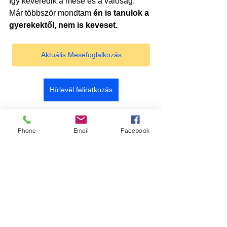
Így keveredik a mese és a valóság.
Már többször mondtam 
én is tanulok a 
gyerekektől, nem is keveset.
Aktuális Mesefoglalkozás
Hírlevél feliratkozás
beszélgetés
fantázia
aktív részvétel
kérdezés
Kreativitás
Phone
Email
Facebook
6-10 éves gyerekek
3-5 éves gyerekek