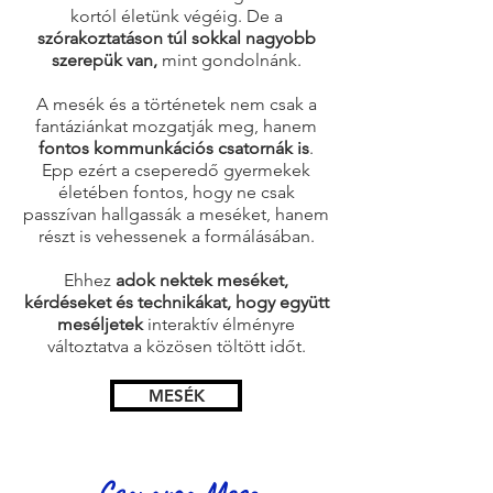
kortól életünk végéig. De a
szórakoztatáson túl sokkal nagyobb
szerepük van,
mint gondolnánk.
A mesék és a történetek nem csak a
fantáziánkat mozgatják meg, hanem
fontos kommunkációs csatornák is
.
Epp ezért a cseperedő gyermekek
életében fontos, hogy ne csak
passzívan hallgassák a meséket, hanem
részt is vehessenek a formálásában.
Ehhez
adok nektek meséket,
kérdéseket és technikákat, hogy együtt
meséljetek
interaktív élményre
változtatva a közösen töltött időt.
MESÉK
Csavarga Mese