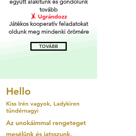
együtt alakítunk és gondolunk
tovább
🤸 Ugrándozz
Játékos kooperatív feladatokat
oldunk meg mindenki örömére
TOVÁBB
Hello
Kiss Irén vagyok, Ladykiren
tündérnagyi
Az unokáimmal rengeteget
mesélünk és jatsszunk.