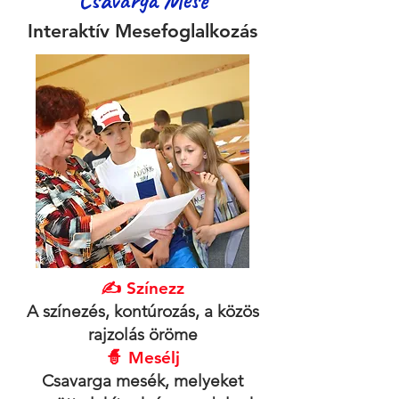
Interak
tív Mesefoglalkozá
s
✍️ Színezz
A színezés, kontúrozás, a közös
rajzolás öröme
🧙 Mesélj
Csavarga mesék, melyeket