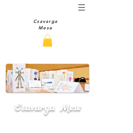
Csavarga
Mese
Csavarga Mese
Intera
ktív Mesé
lé
s