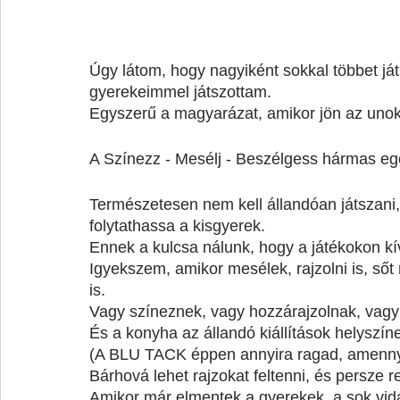
Úgy látom, hogy nagyiként sokkal többet já
gyerekeimmel játszottam.
Egyszerű a magyarázat, amikor jön az unoka,
A Színezz - Mesélj - Beszélgess hármas eg
Természetesen nem kell állandóan játszani,
folytathassa a kisgyerek.
Ennek a kulcsa nálunk, hogy a játékokon kív
Igyekszem, amikor mesélek, rajzolni is, s
is.
Vagy színeznek, vagy hozzárajzolnak, vagy 
És a konyha az állandó kiállítások helyszín
(A BLU TACK éppen annyira ragad, amennyir
Bárhová lehet rajzokat feltenni, és persze 
Amikor már elmentek a gyerekek, a sok vidá