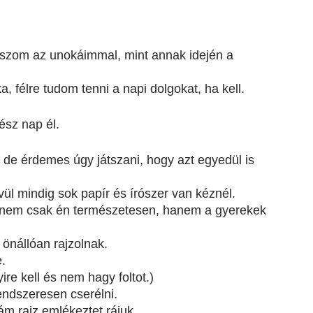
tszom az unokáimmal, mint annak idején a 
 félre tudom tenni a napi dolgokat, ha kell.
ész nap él.
 de érdemes úgy játszani, hogy azt egyedül is 
ül mindig sok papír és írószer van kéznél.
őt nem csak én természetesen, hanem a gyerekek 
önállóan rajzolnak.
e.
e kell és nem hagy foltot.)
rendszeresen cserélni.
m rajz emlékeztet rájuk.