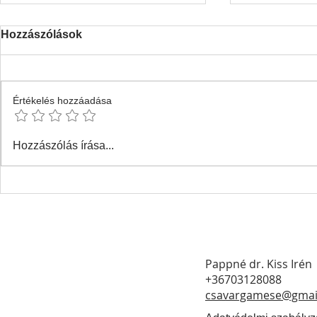
Hozzászólások
Értékelés hozzáadása
A mese folytatódik -
Mesenap a 
Hozzászólás írása...
nevetünk és tanulunk
unokámma
Pappné dr. Kiss Irén
+36703128088
csavargamese@gmai