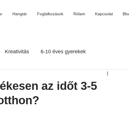
ár
Hangtár
Foglalkozások
Rólam
Kapcsolat
Blo
Kreativitás
6-10 éves gyerekek
ékről
Filmek, könyvek
10 év felett
ékesen az időt 3-5
otthon?