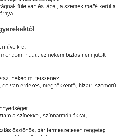
ágnak füle van és lábai, a szemek 
mellé 
kerül a 
árnya.
gyerekektől
a műveikre.
t mondom “húúú, ez nekem biztos nem jutott 
etsz, neked mi tetszene?
 de van érdekes, meghökkentő, bizarr, szomorú 
könnyedséget.
ztam a színekkel, színharmóniákkal, 
ztás ösztönös, bár természetesen rengeteg 