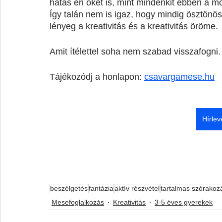
hatás éri őket is, mint mindenkit ebben a mo
Így talán nem is igaz, hogy mindig ösztönös,
lényeg a kreativitás és a kreativitás öröme.
Amit ítélettel soha nem szabad visszafogni.
Tájékozódj a honlapon: 
csavargamese.hu
Hírlev
beszélgetés
fantázia
aktív részvétel
tartalmas szórakoz
Mesefoglalkozás
Kreativitás
3-5 éves gyerekek