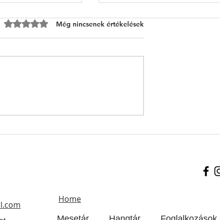
0 csillagot kapott az 5-ből.
Még nincsenek értékelések
négy éves
3-4 évesek kedvenc
l
színvilága
Home
l.com
Mesetár
Hangtár
Foglalkozások