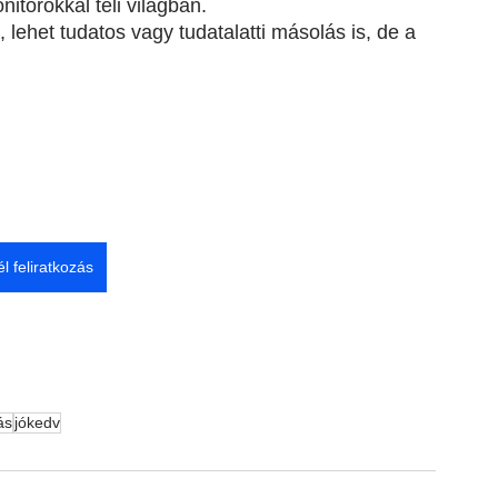
nitorokkal teli világban.
 lehet tudatos vagy tudatalatti másolás is, de a 
él feliratkozás
ás
jókedv