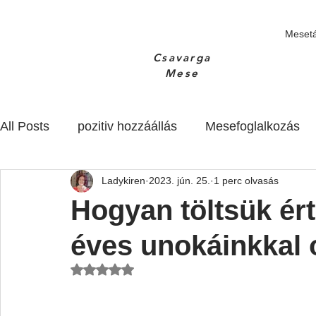
Meset
Csavarga
Mese
All Posts
pozitiv hozzáállás
Mesefoglalkozás
Ladykiren
2023. jún. 25.
1 perc olvasás
3-5 éves gyerekek
születésnapi buli
A mes
Hogyan töltsük ért
éves unokáinkkal 
Gondolatok
3 év alatt
NaN csillagot kapott az 5-ből.