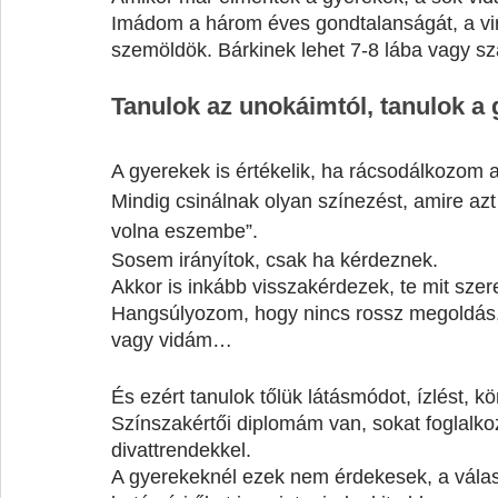
Imádom a három éves gondtalanságát, a vir
szemöldök. Bárkinek lehet 7-8 lába vagy sz
Tanulok az unokáimtól, tanulok a 
A gyerekek is értékelik, ha rácsodálkozom 
Mindig csinálnak olyan színezést, amire az
volna eszembe”.
Sosem irányítok, csak ha kérdeznek.
Akkor is inkább visszakérdezek, te mit szer
Hangsúlyozom, hogy nincs rossz megoldás,
vagy vidám…
És ezért tanulok tőlük látásmódot, ízlést, 
Színszakértői diplomám van, sokat foglalko
divattrendekkel.
A gyerekeknél ezek nem érdekesek, a válas