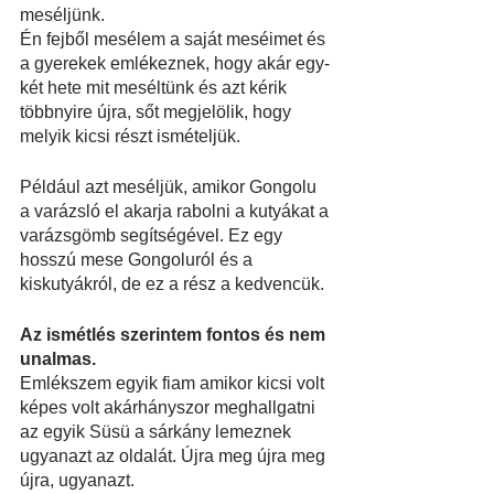
meséljünk.
Én fejből mesélem a saját meséimet és 
a gyerekek emlékeznek, hogy akár egy-
két hete mit meséltünk és azt kérik 
többnyire újra, sőt megjelölik, hogy 
melyik kicsi részt ismételjük.
Például azt meséljük, amikor Gongolu 
a varázsló el akarja rabolni a kutyákat a 
varázsgömb segítségével. Ez egy 
hosszú mese Gongoluról és a 
kiskutyákról, de ez a rész a kedvencük.
Az ismétlés szerintem fontos és nem 
unalmas.
Emlékszem egyik fiam amikor kicsi volt 
képes volt akárhányszor meghallgatni 
az egyik Süsü a sárkány lemeznek 
ugyanazt az oldalát. Újra meg újra meg 
újra, ugyanazt.