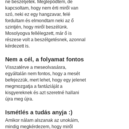
ne beszéljetek. Meglepődtem, de 
kapcsoltam, hogy nem érti miről van 
szó, neki ez egy hangzavar, felé 
fordultam és elmondtam neki az ő 
szintjén, hogy miről beszélünk. 
Mosolyogva fellélegzett, már ő is 
részese volt a beszélgetésnek, azonnal 
kérdezett is.
Nem a cél, a folyamat fontos
Visszatérve a meseolvasásra, 
egyáltalán nem fontos, hogy a mesét 
befejezzük, mert lehet, hogy egy jelenet 
megmozgatja a fantáziáját a 
kisgyereknek és azt szeretné hallani 
újra meg újra.
Ismétlés a tudás anyja :)
Amikor nálam alszanak az unokáim, 
mindig megkérdezem, hogy miről 