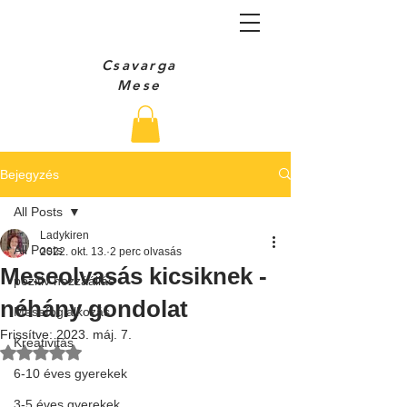
Csavarga
Mese
Bejegyzés
All Posts
Ladykiren
All Posts
2022. okt. 13.
2 perc olvasás
Meseolvasás kicsiknek -
pozitiv hozzáállás
néhány gondolat
Mesefoglalkozás
Frissítve:
2023. máj. 7.
Kreativitás
NaN csillagot kapott az 5-ből.
6-10 éves gyerekek
3-5 éves gyerekek