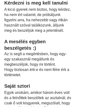
Kérdezni is meg kell tanulni
A kicsi gyerek nem biztos, hogy kérdez, 
ha nem ért valamit, de próbáljunk 
figyelni arra, ha nehezebb vagy ritkán 
használt szóval találkozunk, álljunk 
meg és beszéljük meg a jelentését.
A mesélés egyben 
beszélgetés :)
Az is segít a megértésben, hogy egy-
egy szakasznál megállunk és 
megbeszéljük, hogy mi történt.
Hogy biztosan érti-e és nem félre érti a 
történetet.
Saját sztori
Egyik unokám, amikor három éves volt 
és a felnőttek beszéltek az asztalnál, és 
csak ő volt kisgyerek, megszólalt, hogy 