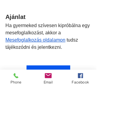
Ajánlat
Ha gyermeked szívesen kipróbálna egy 
mesefoglalkozást, akkor a 
Mesefoglalkozás oldalamon
 tudsz 
tájékozódni és jelentkezni.
Hírlevél feiratkozás
Phone
Email
Facebook
3-5 éves gyerekek