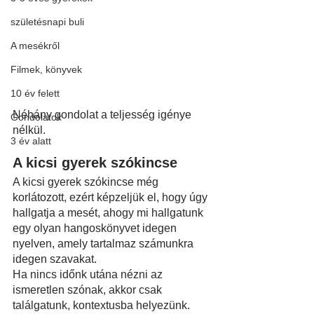
születésnapi buli
A mesékről
Filmek, könyvek
10 év felett
Néhány gondolat a teljesség igénye 
Gondolatok
nélkül. 
3 év alatt
A kicsi gyerek szókincse
A kicsi gyerek szókincse még 
korlátozott, ezért képzeljük el, hogy úgy 
hallgatja a mesét, ahogy mi hallgatunk 
egy olyan hangoskönyvet idegen 
nyelven, amely tartalmaz számunkra 
idegen szavakat.
Ha nincs időnk utána nézni az 
ismeretlen szónak, akkor csak 
találgatunk, kontextusba helyezünk.